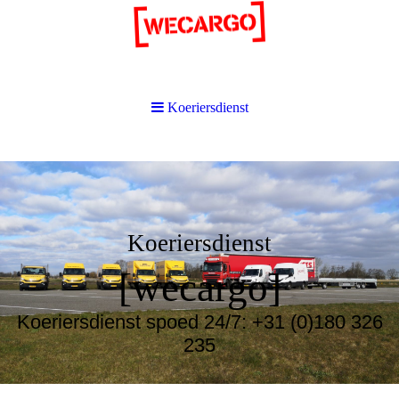
Koeriersdienst
Koeriersdienst
[wecargo]
Koeriersdienst spoed 24/7: +31 (0)180 326
235