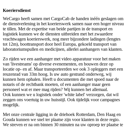
Koeriersdienst
WeCargo heeft samen met CargoCab de handen inéén geslagen om
de dienstverlening in het koerierswerk samen naar een hoger niveau
te tillen. Met de expertise van beide partijen in de transport en
logistiek kunnen we de diensten uitbreiden met het zwaardere
vrachtwagen koerierswerk, nog meer bijzondere ladingen (lengtes
tot 12m), boottransport door heel Europa, gekoeld transport van
laboratoriumspullen en medicijnen, allerlei aanhangers van klanten.
Zo rijden we een aanhanger met video apparatuur voor het maken
van 'livestreams' op diverse evenementen, en bouwen deze op
locatie op- en af. Maar transporteerden we ook 3 opleggers met een
reuzenrad van 33m hoog. Is uw auto gestrand onderweg, wij
kunnen hem ophalen. Heeft u documenten die met spoed naar de
notaris of de rechtbank moeten, of een aanhanger maar geen
personeel wat er mee mag rijden? Wij kunnen het allemaal.
Ook kunnen we u logistiek onder 'white label' verzorgen, dat wil
zeggen ons voertuig in uw huisstijl. Ook tijdelijk voor campagnes
mogelijk.
Met onze centrale ligging in de driehoek Rotterdam, Den Haag en
Gouda kunnen we snel ter plaatse zijn voor klanten in deze regio.
We streven er na om binnen 30 minuten na uw oproep ter plaatse te