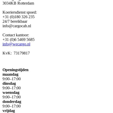
3034KB Rotterdam
Koeriersdienst spoed:
+31 (0)180 326 235
24/7 bereikbaar
info@cargocab.nl
Contact kantoor:
+31 (0)6 5469 5685
info@wecargo.nl
KvK: 73179817
Openingstijden
maandag
9
:
00
–
17
:
00
dinsdag
9
:
00
–
17
:
00
woensdag
9
:
00
–
17
:
00
donderdag
9
:
00
–
17
:
00
vrijdag