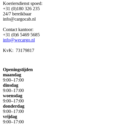
Koeriersdienst spoed:
+31 (0)180 326 235
24/7 bereikbaar
info@cargocab.nl
Contact kantoor:
+31 (0)6 5469 5685
info@wecargo.nl
KvK: 73179817
Openingstijden
maandag
9
:
00
–
17
:
00
dinsdag
9
:
00
–
17
:
00
woensdag
9
:
00
–
17
:
00
donderdag
9
:
00
–
17
:
00
vrijdag
9
:
00
–
17
:
00