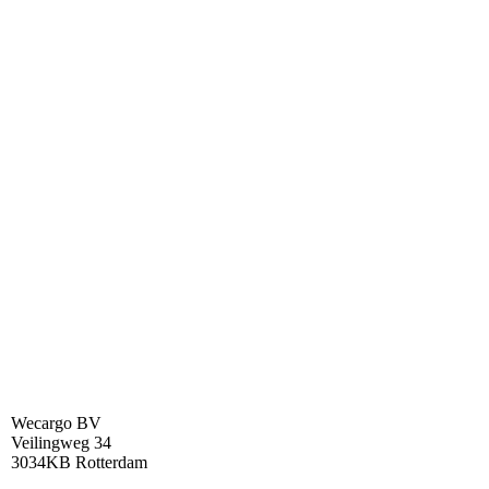
IMG-20191115-WA0009
Wecargo BV
Veilingweg 34
3034KB Rotterdam